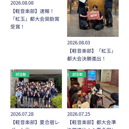
2026.08.08
デジタル
パンフレット
【軽音楽部】速報！
卒業生の声
学院祭特設ページ
学費軽減・助成制度
同窓会
「紅玉」都大会奨励賞
受賞！
生活指導
生徒会・部活動
お問い合わせ
資料請求
2026.08.03
PTA
アクセス
【軽音楽部】「紅玉」
都大会決勝進出！
後援会
部活動
部活動
2026.07.28
2026.07.25
【軽音楽部】夏合宿レ
【軽音楽部】都大会準