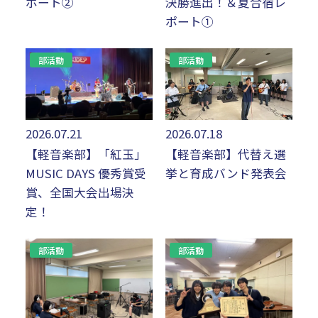
ポート②
決勝進出！＆夏合宿レ
ポート①
部活動
部活動
2026.07.21
2026.07.18
【軽音楽部】「紅玉」
【軽音楽部】代替え選
MUSIC DAYS 優秀賞受
挙と育成バンド発表会
賞、全国大会出場決
定！
部活動
部活動