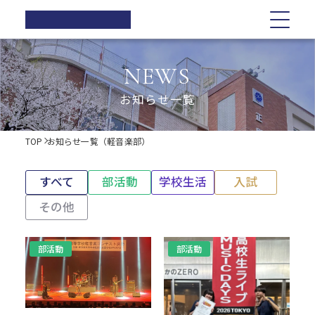
正則高等
学校
学校紹介
学校紹介
教育の特色
学校生活
入試情報
お知らせ一覧
NEWS
在校生の方へ
正則高等学校の3つの柱
教育の特色
正則高等学校の3つの柱
正則教育の全体図
年間行事
オープンスクール・学校説明会
お知らせ一覧
卒業生の方へ
校長ご挨拶
学習指導
募集要項
体育祭
各種証明書の発行
校長ご挨拶
正則教育の全体図
学校生活
歴史・伝統
Web出願について
教科紹介
学院祭
TOP
お知らせ一覧（軽音楽部）
同窓会
制服紹介
入試Q&A
教育内容
学習旅行
施設紹介
学費軽減・助成制度
歴史・伝統
学習指導
年間行事
入試情報
進路指導
体験学習
すべて
部活動
学校生活
入試
お問い合わせ
進路実績
学院祭特設ページ
制服紹介
オープンスクール・学校説明会
お知らせ一覧
教科紹介
体育祭
卒業生の声
生徒会・部活動
その他
生活指導
PTA
施設紹介
教育内容
募集要項
在校生の方へ
学院祭
部活動
部活動
後援会
進路指導
Web出願について
卒業生の方へ
学習旅行
進路実績
入試Q&A
各種証明書の発行
体験学習