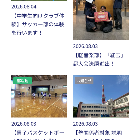
2026.08.04
デジタル
パンフレット
卒業生の声
学院祭特設ページ
学費軽減・助成制度
同窓会
【中学生向けクラブ体
験】サッカー部の体験
生活指導
生徒会・部活動
お問い合わせ
資料請求
を行います！
2026.08.03
PTA
アクセス
【軽音楽部】「紅玉」
都大会決勝進出！
後援会
部活動
お知らせ
2026.08.03
2026.08.03
【男子バスケットボー
【塾関係者対象 説明