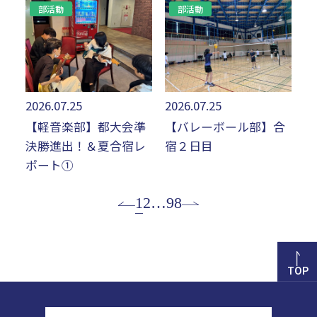
部活動
部活動
2026.07.25
2026.07.25
【軽音楽部】都大会準
【バレーボール部】合
決勝進出！＆夏合宿レ
宿２日目
ポート①
1
2
…
98
TOP
正則高等学校