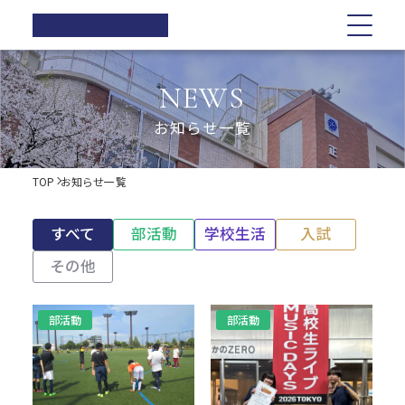
正則高等
学校
学校紹介
学校紹介
教育の特色
学校生活
入試情報
お知らせ一覧
NEWS
在校生の方へ
正則高等学校の3つの柱
教育の特色
正則高等学校の3つの柱
正則教育の全体図
年間行事
オープンスクール・学校説明会
お知らせ一覧
卒業生の方へ
校長ご挨拶
学習指導
募集要項
体育祭
各種証明書の発行
校長ご挨拶
正則教育の全体図
学校生活
歴史・伝統
Web出願について
教科紹介
学院祭
TOP
お知らせ一覧
同窓会
制服紹介
入試Q&A
教育内容
学習旅行
施設紹介
学費軽減・助成制度
歴史・伝統
学習指導
年間行事
入試情報
進路指導
体験学習
すべて
部活動
学校生活
入試
お問い合わせ
進路実績
学院祭特設ページ
制服紹介
オープンスクール・学校説明会
お知らせ一覧
教科紹介
体育祭
卒業生の声
生徒会・部活動
その他
生活指導
PTA
施設紹介
教育内容
募集要項
在校生の方へ
学院祭
部活動
部活動
後援会
進路指導
Web出願について
卒業生の方へ
学習旅行
進路実績
入試Q&A
各種証明書の発行
体験学習