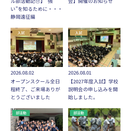
ル部活動記⑰】”強
会】開催のお知らせ
い”を知るために・・・
静岡遠征編
入試
入試
2026.08.02
2026.08.01
オープンスクール全日
【2027年度入試】学校
程終了、ご来場ありが
説明会の申し込みを開
とうございました
始しました。
部活動
部活動