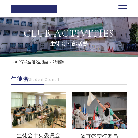
正則高等
学校
学校紹介
学校紹介
教育の特色
学校生活
入試情報
お知らせ一覧
CLUB ACTIVITIES
在校生の方へ
正則高等学校の3つの柱
教育の特色
正則高等学校の3つの柱
正則教育の全体図
年間行事
オープンスクール・学校説明会
生徒会・部活動
卒業生の方へ
校長ご挨拶
学習指導
募集要項
体育祭
各種証明書の発行
校長ご挨拶
正則教育の全体図
学校生活
歴史・伝統
Web出願について
教科紹介
学院祭
TOP
学校生活
生徒会・部活動
同窓会
制服紹介
入試Q&A
教育内容
学習旅行
施設紹介
学費軽減・助成制度
歴史・伝統
学習指導
年間行事
入試情報
進路指導
体験学習
生徒会
お問い合わせ
Student Council
進路実績
学院祭特設ページ
制服紹介
オープンスクール・学校説明会
お知らせ一覧
教科紹介
体育祭
卒業生の声
生徒会・部活動
生活指導
PTA
施設紹介
教育内容
募集要項
在校生の方へ
学院祭
後援会
進路指導
Web出願について
卒業生の方へ
学習旅行
生徒会中央委員会
体育祭実行委員
進路実績
入試Q&A
各種証明書の発行
体験学習