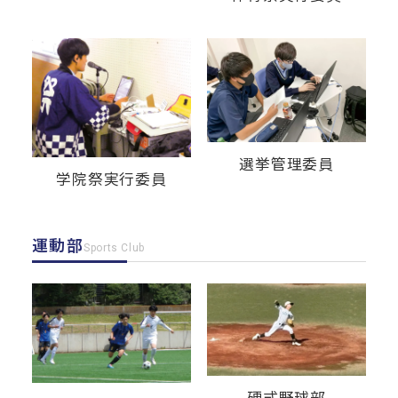
デジタル
パンフレット
卒業生の声
学院祭特設ページ
学費軽減・助成制度
同窓会
生活指導
生徒会・部活動
お問い合わせ
資料請求
PTA
アクセス
選挙管理委員
学院祭実行委員
後援会
運動部
Sports Club
硬式野球部