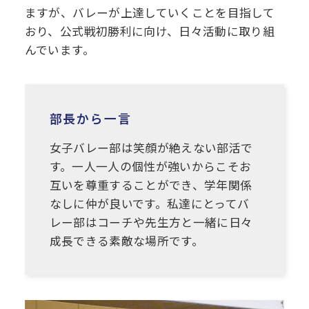
ますが、バレーが上達していくことを目指して
デジタル
パンフレット
おり、公式戦初勝利に向け、日々活動に取り組
卒業生の声
学院祭特設ページ
学費軽減・助成制度
同窓会
んでいます。
生活指導
生徒会・部活動
お問い合わせ
資料請求
PTA
部長から一言
アクセス
後援会
女子バレー部は笑顔が絶えない部活で
す。一人一人の個性が強いからこそお
互いを尊重することができ、学年関係
なしに仲が良いです。私達にとってバ
レー部はコーチや先生方と一緒に日々
成長できる素敵な場所です。