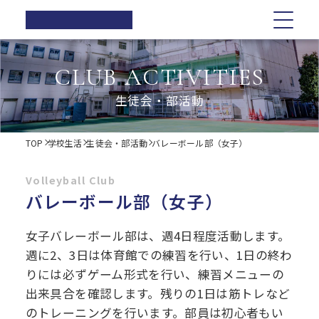
正則高等
学校
学校紹介
学校紹介
教育の特色
学校生活
入試情報
お知らせ一覧
CLUB ACTIVITIES
在校生の方へ
正則高等学校の3つの柱
教育の特色
正則高等学校の3つの柱
正則教育の全体図
年間行事
オープンスクール・学校説明会
生徒会・部活動
卒業生の方へ
校長ご挨拶
学習指導
募集要項
体育祭
各種証明書の発行
校長ご挨拶
正則教育の全体図
学校生活
歴史・伝統
Web出願について
教科紹介
学院祭
TOP
学校生活
生徒会・部活動
バレーボール部（女子）
同窓会
制服紹介
入試Q&A
教育内容
学習旅行
施設紹介
学費軽減・助成制度
歴史・伝統
学習指導
年間行事
入試情報
進路指導
体験学習
Volleyball Club
お問い合わせ
進路実績
学院祭特設ページ
バレーボール部（女子）
制服紹介
オープンスクール・学校説明会
お知らせ一覧
教科紹介
体育祭
卒業生の声
生徒会・部活動
生活指導
女子バレーボール部は、週4日程度活動します。
PTA
施設紹介
教育内容
募集要項
在校生の方へ
学院祭
週に2、3日は体育館での練習を行い、1日の終わ
後援会
りには必ずゲーム形式を行い、練習メニューの
進路指導
Web出願について
卒業生の方へ
学習旅行
出来具合を確認します。残りの1日は筋トレなど
のトレーニングを行います。部員は初心者もい
進路実績
入試Q&A
各種証明書の発行
体験学習