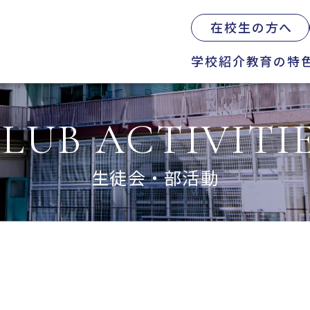
在校生の方へ
学校紹介
教育の特
の特色
学校生活
入試情報
LUB ACTIVITI
則教育の全体図
年間行事
オープンスクール
習指導
募集要項
体育祭
生徒会・部活動
Web出願について
教科紹介
学院祭
入試Q&A
育内容
学習旅行
学費軽減・助成制
路指導
体験学習
お問い合わせ
路実績
学院祭特設ページ
業生の声
生徒会・部活動
活指導
A
援会