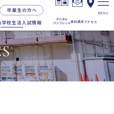
卒業生の方へ
MENU
デジタル
色
学校生活
入試情報
資料請求
アクセス
パンフレット
お知らせ一覧
ES
在校生の方へ
・学校説明会
卒業生の方へ
各種証明書の発行
同窓会
度