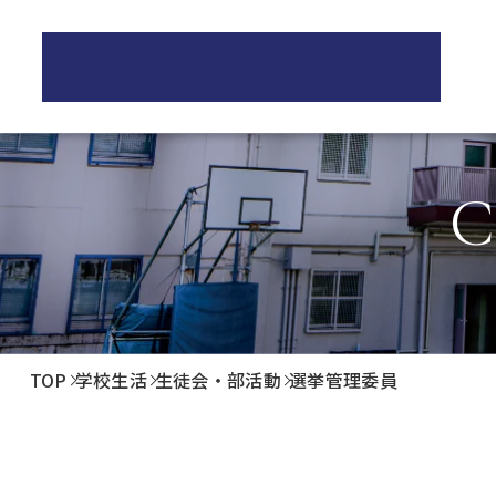
正則高等学校
学校紹介
教育
C
正則高等学校の3つの柱
正
校長ご挨拶
学
歴史・伝統
制服紹介
教
施設紹介
進
TOP
学校生活
生徒会・部活動
選挙管理委員
進
卒
生
PT
後