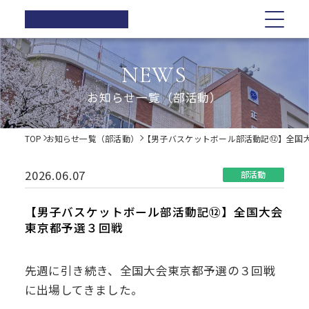
正則高等
学校
学校紹介
学校紹介
教育の特色
学校生活
入試情報
お知らせ一覧
NEWS
在校生の方へ
正則高等学校の3つの柱
教育の特色
正則高等学校の3つの柱
正則教育の全体図
年間行事
オープンスクール・学校説明会
お知らせ一覧（部活動）
卒業生の方へ
校長ご挨拶
学習指導
募集要項
体育祭
各種証明書の発行
校長ご挨拶
正則教育の全体図
学校生活
歴史・伝統
Web出願について
教科紹介
学院祭
TOP
お知らせ一覧（部活動）
【男子バスケットボール部活動記⑫】全国
同窓会
制服紹介
入試Q&A
教育内容
学習旅行
施設紹介
学費軽減・助成制度
歴史・伝統
学習指導
年間行事
入試情報
進路指導
体験学習
2026.06.07
部活動
お問い合わせ
進路実績
学院祭特設ページ
制服紹介
オープンスクール・学校説明会
お知らせ一覧
教科紹介
体育祭
卒業生の声
生徒会・部活動
【男子バスケットボール部活動記⑫】全国大会
生活指導
東京都予選３回戦
PTA
施設紹介
教育内容
募集要項
在校生の方へ
学院祭
後援会
進路指導
Web出願について
卒業生の方へ
学習旅行
先週に引き続き、全国大会東京都予選の３回戦
に出場してきました。
進路実績
入試Q&A
各種証明書の発行
体験学習