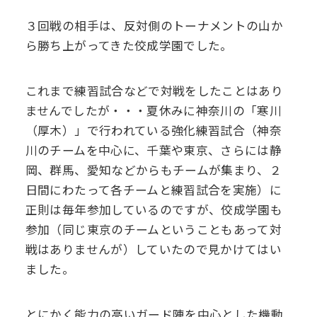
デジタル
パンフレット
３回戦の相手は、反対側のトーナメントの山か
卒業生の声
学院祭特設ページ
学費軽減・助成制度
同窓会
ら勝ち上がってきた佼成学園でした。
生活指導
生徒会・部活動
お問い合わせ
資料請求
これまで練習試合などで対戦をしたことはあり
PTA
ませんでしたが・・・夏休みに神奈川の「寒川
アクセス
（厚木）」で行われている強化練習試合（神奈
後援会
川のチームを中心に、千葉や東京、さらには静
岡、群馬、愛知などからもチームが集まり、２
日間にわたって各チームと練習試合を実施）に
正則は毎年参加しているのですが、佼成学園も
参加（同じ東京のチームということもあって対
戦はありませんが）していたので見かけてはい
ました。
とにかく能力の高いガード陣を中心とした機動