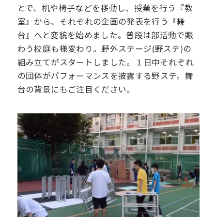
とで、机や椅子などを移動し、授業を行う『教
デジタル
パンフレット
室』から、それぞれの企画の発表を行う『舞
卒業生の声
学院祭特設ページ
学費軽減・助成制度
同窓会
台』へと変貌を始めました。普段は部活動で賑
生活指導
生徒会・部活動
お問い合わせ
わう校庭も様変わり。野外ステージ(野ステ)の
資料請求
組み立てがスタートしました。１日中それぞれ
PTA
の団体がパフォーマンスを披露する野ステ。舞
アクセス
台の背景にもご注目ください。
後援会