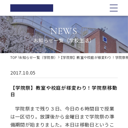
正則高等
学校
学校紹介
学校紹介
教育の特色
学校生活
入試情報
お知らせ一覧
NEWS
在校生の方へ
正則高等学校の3つの柱
教育の特色
正則高等学校の3つの柱
正則教育の全体図
年間行事
オープンスクール・学校説明会
お知らせ一覧（学校生活）
卒業生の方へ
校長ご挨拶
学習指導
募集要項
体育祭
各種証明書の発行
校長ご挨拶
正則教育の全体図
学校生活
歴史・伝統
Web出願について
教科紹介
学院祭
TOP
お知らせ一覧（学院祭）
【学院祭】教室や校庭が様変わり！学院祭
同窓会
制服紹介
入試Q&A
教育内容
学習旅行
施設紹介
学費軽減・助成制度
歴史・伝統
学習指導
年間行事
入試情報
進路指導
体験学習
2017.10.05
お問い合わせ
進路実績
学院祭特設ページ
制服紹介
オープンスクール・学校説明会
お知らせ一覧
教科紹介
体育祭
卒業生の声
生徒会・部活動
【学院祭】教室や校庭が様変わり！学院祭移動
生活指導
日
PTA
施設紹介
教育内容
募集要項
在校生の方へ
学院祭
後援会
学院祭まで残り３日、今日の６時間目で授業
進路指導
Web出願について
卒業生の方へ
学習旅行
は一区切り。放課後から金曜日まで学院祭の準
備期間が始まりました。本日は移動日というこ
進路実績
入試Q&A
各種証明書の発行
体験学習