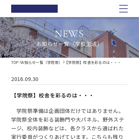
正則高等
学校
学校紹介
学校紹介
教育の特色
学校生活
入試情報
お知らせ一覧
NEWS
在校生の方へ
正則高等学校の3つの柱
教育の特色
正則高等学校の3つの柱
正則教育の全体図
年間行事
オープンスクール・学校説明会
お知らせ一覧（学校生活）
卒業生の方へ
校長ご挨拶
学習指導
募集要項
体育祭
各種証明書の発行
校長ご挨拶
正則教育の全体図
学校生活
歴史・伝統
Web出願について
教科紹介
学院祭
TOP
お知らせ一覧（学院祭）
【学院祭】校舎を彩るのは・・・
同窓会
制服紹介
入試Q&A
教育内容
学習旅行
施設紹介
学費軽減・助成制度
歴史・伝統
学習指導
年間行事
入試情報
進路指導
体験学習
2016.09.30
お問い合わせ
進路実績
学院祭特設ページ
制服紹介
オープンスクール・学校説明会
お知らせ一覧
教科紹介
体育祭
卒業生の声
生徒会・部活動
【学院祭】校舎を彩るのは・・・
生活指導
PTA
施設紹介
教育内容
募集要項
在校生の方へ
学院祭
学院祭準備は企画団体だけではありません。
後援会
学院祭全体を彩る装飾門や大パネル、野外ステ
進路指導
Web出願について
卒業生の方へ
学習旅行
ージ、校内装飾などは、各クラスから選ばれた
実行委員がつくりあげています。こちらも残り
進路実績
入試Q&A
各種証明書の発行
体験学習