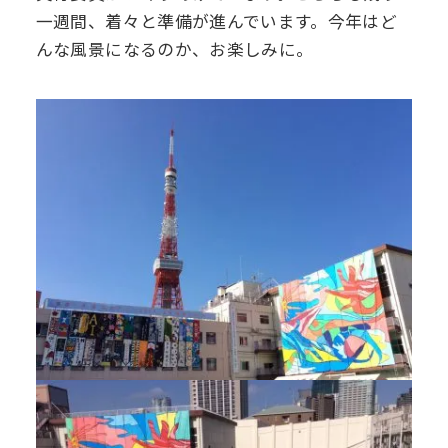
一週間、着々と準備が進んでいます。今年はど
デジタル
パンフレット
卒業生の声
学院祭特設ページ
学費軽減・助成制度
同窓会
んな風景になるのか、お楽しみに。
生活指導
生徒会・部活動
お問い合わせ
資料請求
PTA
アクセス
後援会