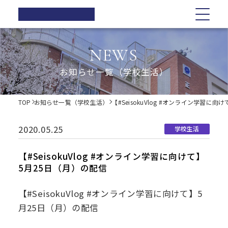
正則高等
学校
学校紹介
学校紹介
教育の特色
学校生活
入試情報
お知らせ一覧
NEWS
在校生の方へ
正則高等学校の3つの柱
教育の特色
正則高等学校の3つの柱
正則教育の全体図
年間行事
オープンスクール・学校説明会
お知らせ一覧（学校生活）
卒業生の方へ
校長ご挨拶
学習指導
募集要項
体育祭
各種証明書の発行
校長ご挨拶
正則教育の全体図
学校生活
歴史・伝統
Web出願について
教科紹介
学院祭
TOP
お知らせ一覧（学校生活）
【#SeisokuVlog #オンライン学習に
同窓会
制服紹介
入試Q&A
教育内容
学習旅行
施設紹介
学費軽減・助成制度
歴史・伝統
学習指導
年間行事
入試情報
進路指導
体験学習
2020.05.25
学校生活
お問い合わせ
進路実績
学院祭特設ページ
制服紹介
オープンスクール・学校説明会
お知らせ一覧
教科紹介
体育祭
卒業生の声
生徒会・部活動
【#SeisokuVlog #オンライン学習に向けて】
生活指導
5月25日（月）の配信
PTA
施設紹介
教育内容
募集要項
在校生の方へ
学院祭
後援会
【#SeisokuVlog #オンライン学習に向けて】5
進路指導
Web出願について
卒業生の方へ
学習旅行
月25日（月）の配信
進路実績
入試Q&A
各種証明書の発行
体験学習