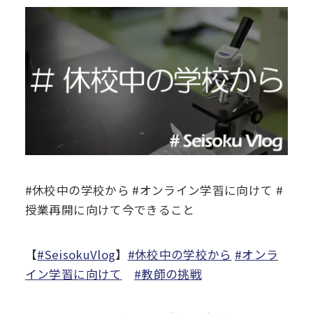
デジタル
パンフレット
卒業生の声
学院祭特設ページ
学費軽減・助成制度
同窓会
生活指導
生徒会・部活動
お問い合わせ
資料請求
PTA
アクセス
後援会
#休校中の学校から #オンライン学習に向けて #
授業再開に向けて今できること
【
#SeisokuVlog
】
#休校中の学校から
#オンラ
イン学習に向けて
#教師の挑戦