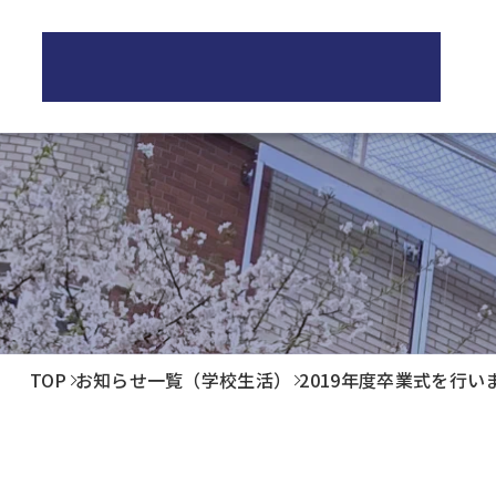
正則高等学校
学校紹介
教育
正則高等学校の3つの柱
正
校長ご挨拶
学
歴史・伝統
制服紹介
教
施設紹介
進
TOP
お知らせ一覧（学校生活）
2019年度卒業式を行い
進
卒
生
PT
後