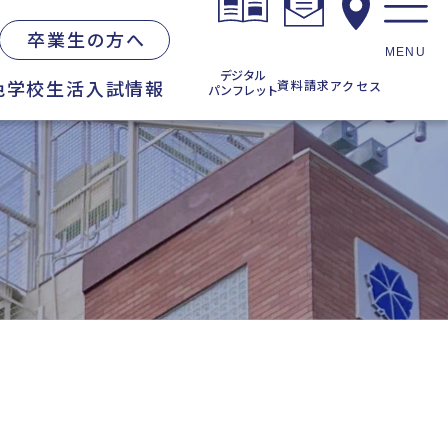
卒業生の方へ
MENU
デジタル
色
学校生活
入試情報
資料請求
アクセス
パンフレット
お知らせ一覧
在校生の方へ
・学校説明会
卒業生の方へ
各種証明書の発行
同窓会
度