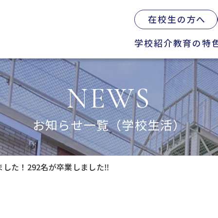
在校生の方へ
学校紹介
教育の特
の特色
学校生活
入試情報
NEWS
則教育の全体図
年間行事
オープンスクール
習指導
募集要項
体育祭
お知らせ一覧（学校生活）
Web出願について
教科紹介
学院祭
入試Q&A
育内容
学習旅行
学費軽減・助成制
路指導
体験学習
お問い合わせ
ました！292名が卒業しました‼
路実績
学院祭特設ページ
業生の声
生徒会・部活動
活指導
A
援会