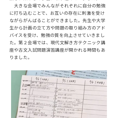
大きな会場でみんながそれぞれに自分の勉強
デジタル
パンフレット
卒業生の声
学院祭特設ページ
学費軽減・助成制度
同窓会
に打ち込むことで、お互いの存在に刺激を受け
ながらがんばることができました。先生や大学
生活指導
生徒会・部活動
お問い合わせ
資料請求
生から計画の立て方や問題の取り組み方のアド
バイスを受け、勉強の質を向上させていきまし
PTA
た。第２会場では、現代文解き方テクニック講
アクセス
座や古文入試問題演習講座が開かれる時間もあ
後援会
りました。