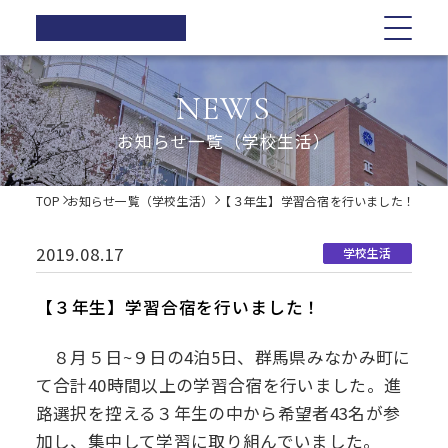
正則高等
学校
学校紹介
学校紹介
教育の特色
学校生活
入試情報
お知らせ一覧
NEWS
在校生の方へ
正則高等学校の3つの柱
教育の特色
正則高等学校の3つの柱
正則教育の全体図
年間行事
オープンスクール・学校説明会
お知らせ一覧（学校生活）
卒業生の方へ
校長ご挨拶
学習指導
募集要項
体育祭
各種証明書の発行
校長ご挨拶
正則教育の全体図
学校生活
歴史・伝統
Web出願について
教科紹介
学院祭
TOP
お知らせ一覧（学校生活）
【３年生】学習合宿を行いました！
同窓会
制服紹介
入試Q&A
教育内容
学習旅行
施設紹介
学費軽減・助成制度
歴史・伝統
学習指導
年間行事
入試情報
進路指導
体験学習
2019.08.17
学校生活
お問い合わせ
進路実績
学院祭特設ページ
制服紹介
オープンスクール・学校説明会
お知らせ一覧
教科紹介
体育祭
卒業生の声
生徒会・部活動
【３年生】学習合宿を行いました！
生活指導
PTA
施設紹介
教育内容
募集要項
在校生の方へ
学院祭
８月５日~９日の4泊5日、群馬県みなかみ町に
後援会
て合計40時間以上の学習合宿を行いました。進
進路指導
Web出願について
卒業生の方へ
学習旅行
路選択を控える３年生の中から希望者43名が参
加し、集中して学習に取り組んでいました。
進路実績
入試Q&A
各種証明書の発行
体験学習