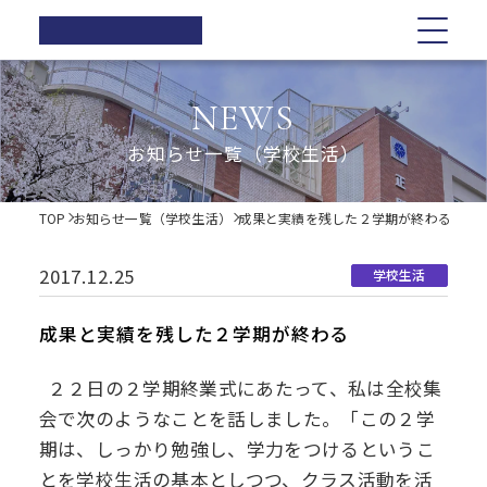
正則高等
学校
学校紹介
学校紹介
教育の特色
学校生活
入試情報
お知らせ一覧
NEWS
在校生の方へ
正則高等学校の3つの柱
教育の特色
正則高等学校の3つの柱
正則教育の全体図
年間行事
オープンスクール・学校説明会
お知らせ一覧（学校生活）
卒業生の方へ
校長ご挨拶
学習指導
募集要項
体育祭
各種証明書の発行
校長ご挨拶
正則教育の全体図
学校生活
歴史・伝統
Web出願について
教科紹介
学院祭
TOP
お知らせ一覧（学校生活）
成果と実績を残した２学期が終わる
同窓会
制服紹介
入試Q&A
教育内容
学習旅行
施設紹介
学費軽減・助成制度
歴史・伝統
学習指導
年間行事
入試情報
進路指導
体験学習
2017.12.25
学校生活
お問い合わせ
進路実績
学院祭特設ページ
制服紹介
オープンスクール・学校説明会
お知らせ一覧
教科紹介
体育祭
卒業生の声
生徒会・部活動
成果と実績を残した２学期が終わる
生活指導
PTA
施設紹介
教育内容
募集要項
在校生の方へ
学院祭
２２日の２学期終業式にあたって、私は全校集
後援会
会で次のようなことを話しました。「この２学
進路指導
Web出願について
卒業生の方へ
学習旅行
期は、しっかり勉強し、学力をつけるというこ
とを学校生活の基本としつつ、クラス活動を活
進路実績
入試Q&A
各種証明書の発行
体験学習