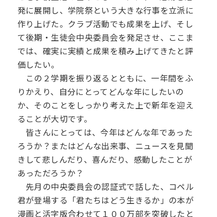
発に展開し、学院祭という大きな行事を立派に
デジタル
パンフレット
卒業生の声
学院祭特設ページ
学費軽減・助成制度
同窓会
作り上げた。クラブ活動でも成果を上げ、そし
て後期・生徒会中央委員会を発足させ、ここま
生活指導
生徒会・部活動
お問い合わせ
資料請求
では、確実に実績と成果を積み上げてきたと評
価したい。
PTA
この２学期を振り返るとともに、一年間をふ
アクセス
りかえり、自分にとってどんな年にしたいの
後援会
か、そのことをしっかり考えた上で新年を迎え
ることが大切です。
皆さんにとっては、今年はどんな年であった
ろうか？またはどんな出来事、ニュースを見聞
きして悲しんだり、喜んだり、感動したことが
あっただろうか？
先月の中央委員会の認証式で話した、コペル
君が登場する「君たちはどう生きるか」の本が
漫画と活字版合わせて１００万部を突破したと