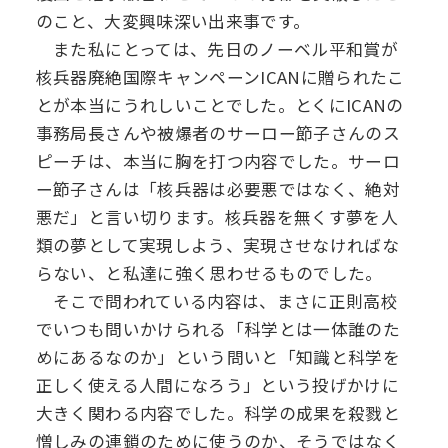
のこと、大変興味深い出来事です。
また私にとっては、先日のノーベル平和賞が
核兵器廃絶国際キャンペーンICANに贈られたこ
とが本当にうれしいことでした。とくにICANの
事務局長さんや被爆者のサーロー節子さんのス
ピーチは、本当に胸を打つ内容でした。サーロ
ー節子さんは「核兵器は必要悪ではなく、絶対
悪だ」と言い切ります。核兵器を無くす夢を人
類の夢として実現しよう、実現させなければな
らない、と私達に強く思わせるものでした。
そこで問われている内容は、まさに正則高校
でいつも問いかけられる「科学とは一体誰のた
めにあるなのか」という問いと「知識と科学を
正しく使える人間になろう」という投げかけに
大きく関わる内容でした。科学の成果を殺戮と
憎しみの連鎖のために使うのか、そうではなく