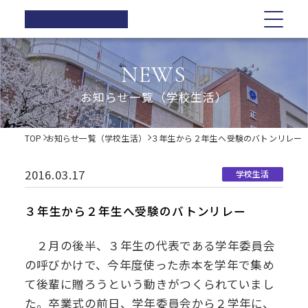
正則高等
学校
学校紹介
学校紹介
教育の特色
学校生活
入試情報
お知らせ一覧
NEWS
在校生の方へ
正則高等学校の3つの柱
教育の特色
正則高等学校の3つの柱
正則教育の全体図
年間行事
オープンスクール・学校説明会
お知らせ一覧（学校生活）
卒業生の方へ
校長ご挨拶
学習指導
募集要項
体育祭
各種証明書の発行
校長ご挨拶
正則教育の全体図
学校生活
歴史・伝統
Web出願について
教科紹介
学院祭
TOP
お知らせ一覧（学校生活）
３年生から２年生へ受験のバトンリレー
同窓会
制服紹介
入試Q&A
教育内容
学習旅行
施設紹介
学費軽減・助成制度
歴史・伝統
学習指導
年間行事
入試情報
進路指導
体験学習
2016.03.17
学校生活
お問い合わせ
進路実績
学院祭特設ページ
制服紹介
オープンスクール・学校説明会
お知らせ一覧
教科紹介
体育祭
卒業生の声
生徒会・部活動
３年生から２年生へ受験のバトンリレー
生活指導
PTA
施設紹介
教育内容
募集要項
在校生の方へ
学院祭
２月の後半、３年生の代表である学年委員会
後援会
の呼びかけで、今年度使った赤本を学年で集め
進路指導
Web出願について
卒業生の方へ
学習旅行
て後輩に贈ろうという動きがつくられていまし
た。卒業式の前日、学年委員会から２学年に、
進路実績
入試Q&A
各種証明書の発行
体験学習