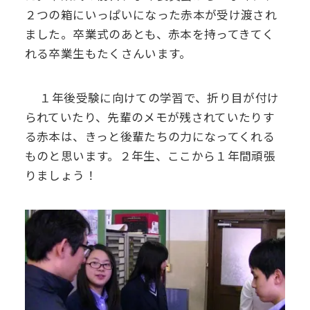
２つの箱にいっぱいになった赤本が受け渡され
デジタル
パンフレット
卒業生の声
学院祭特設ページ
学費軽減・助成制度
同窓会
ました。卒業式のあとも、赤本を持ってきてく
れる卒業生もたくさんいます。
生活指導
生徒会・部活動
お問い合わせ
資料請求
１年後受験に向けての学習で、折り目が付け
PTA
られていたり、先輩のメモが残されていたりす
アクセス
る赤本は、きっと後輩たちの力になってくれる
後援会
ものと思います。２年生、ここから１年間頑張
りましょう！