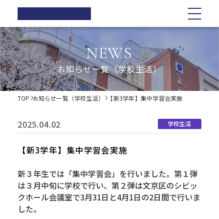
正則高等
学校
学校紹介
学校紹介
教育の特色
学校生活
入試情報
お知らせ一覧
NEWS
在校生の方へ
正則高等学校の3つの柱
教育の特色
正則高等学校の3つの柱
正則教育の全体図
年間行事
オープンスクール・学校説明会
お知らせ一覧（学校生活）
卒業生の方へ
校長ご挨拶
学習指導
募集要項
体育祭
各種証明書の発行
校長ご挨拶
正則教育の全体図
学校生活
歴史・伝統
Web出願について
教科紹介
学院祭
TOP
お知らせ一覧（学校生活）
【新3学年】集中学習会実施
同窓会
制服紹介
入試Q&A
教育内容
学習旅行
施設紹介
学費軽減・助成制度
歴史・伝統
学習指導
年間行事
入試情報
進路指導
体験学習
2025.04.02
学校生活
お問い合わせ
進路実績
学院祭特設ページ
制服紹介
オープンスクール・学校説明会
お知らせ一覧
教科紹介
体育祭
卒業生の声
生徒会・部活動
【新3学年】集中学習会実施
生活指導
PTA
施設紹介
教育内容
募集要項
在校生の方へ
学院祭
新３年生では「集中学習会」を行いました。第１弾
後援会
は３月中旬に学校で行い、第２弾は文京区のシビッ
進路指導
Web出願について
卒業生の方へ
学習旅行
クホール会議室で3月31日と4月1日の2日間で行いま
した。
進路実績
入試Q&A
各種証明書の発行
体験学習