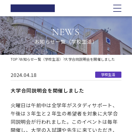
正則高等
学校
学校紹介
学校紹介
教育の特色
学校生活
入試情報
お知らせ一覧
NEWS
在校生の方へ
正則高等学校の3つの柱
教育の特色
正則高等学校の3つの柱
正則教育の全体図
年間行事
オープンスクール・学校説明会
お知らせ一覧（学校生活）
卒業生の方へ
校長ご挨拶
学習指導
募集要項
体育祭
各種証明書の発行
校長ご挨拶
正則教育の全体図
学校生活
歴史・伝統
Web出願について
教科紹介
学院祭
TOP
お知らせ一覧（学校生活）
大学合同説明会を開催しました
同窓会
制服紹介
入試Q&A
教育内容
学習旅行
施設紹介
学費軽減・助成制度
歴史・伝統
学習指導
年間行事
入試情報
進路指導
体験学習
2024.04.18
学校生活
お問い合わせ
進路実績
学院祭特設ページ
制服紹介
オープンスクール・学校説明会
お知らせ一覧
教科紹介
体育祭
卒業生の声
生徒会・部活動
大学合同説明会を開催しました
生活指導
PTA
施設紹介
教育内容
募集要項
在校生の方へ
学院祭
火曜日は午前中は全学年がスタディサポート、
後援会
午後は３年生と２年生の希望者を対象に大学合
進路指導
Web出願について
卒業生の方へ
学習旅行
同説明会が行われました。このイベントは毎年
開催し、大学の入試課や先生に来ていただき、
進路実績
入試Q&A
各種証明書の発行
体験学習