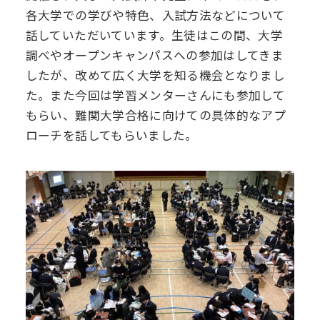
各大学での学びや特色、入試方法などについて
デジタル
パンフレット
卒業生の声
学院祭特設ページ
学費軽減・助成制度
同窓会
話していただいています。生徒はこの間、大学
調べやオープンキャンパスへの参加はしてきま
生活指導
生徒会・部活動
お問い合わせ
資料請求
したが、改めて広く大学を知る機会となりまし
た。また今回は学習メンターさんにも参加して
PTA
もらい、難関大学合格に向けての具体的なアプ
アクセス
ローチを話してもらいました。
後援会