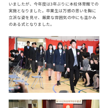
いましたが、今年度は3年ぶりに本校体育館での
デジタル
パンフレット
実施となりました。卒業生は万感の思いを胸に
卒業生の声
学院祭特設ページ
学費軽減・助成制度
同窓会
立派な姿を見せ、厳粛な雰囲気の中にも温かみ
生活指導
生徒会・部活動
お問い合わせ
のある式となりました。
資料請求
PTA
アクセス
後援会