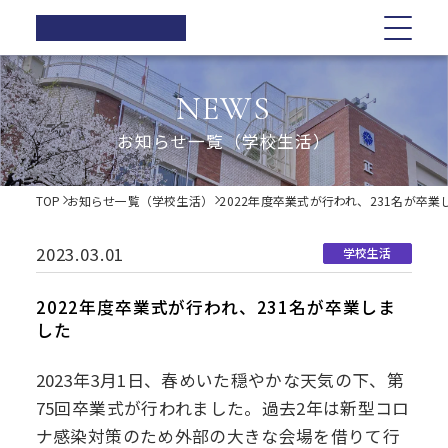
正則高等
学校
学校紹介
学校紹介
教育の特色
学校生活
入試情報
お知らせ一覧
NEWS
在校生の方へ
正則高等学校の3つの柱
教育の特色
正則高等学校の3つの柱
正則教育の全体図
年間行事
オープンスクール・学校説明会
お知らせ一覧（学校生活）
卒業生の方へ
校長ご挨拶
学習指導
募集要項
体育祭
各種証明書の発行
校長ご挨拶
正則教育の全体図
学校生活
歴史・伝統
Web出願について
教科紹介
学院祭
TOP
お知らせ一覧（学校生活）
2022年度卒業式が行われ、231名が卒業
同窓会
制服紹介
入試Q&A
教育内容
学習旅行
施設紹介
学費軽減・助成制度
歴史・伝統
学習指導
年間行事
入試情報
進路指導
体験学習
2023.03.01
学校生活
お問い合わせ
進路実績
学院祭特設ページ
制服紹介
オープンスクール・学校説明会
お知らせ一覧
教科紹介
体育祭
卒業生の声
生徒会・部活動
2022年度卒業式が行われ、231名が卒業しま
生活指導
した
PTA
施設紹介
教育内容
募集要項
在校生の方へ
学院祭
後援会
2023年3月1日、春めいた穏やかな天気の下、第
進路指導
Web出願について
卒業生の方へ
学習旅行
75回卒業式が行われました。過去2年は新型コロ
ナ感染対策のため外部の大きな会場を借りて行
進路実績
入試Q&A
各種証明書の発行
体験学習