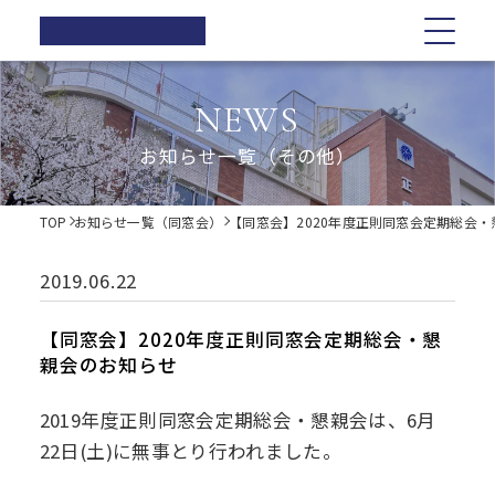
正則高等
学校
学校紹介
学校紹介
教育の特色
学校生活
入試情報
お知らせ一覧
NEWS
在校生の方へ
正則高等学校の3つの柱
教育の特色
正則高等学校の3つの柱
正則教育の全体図
年間行事
オープンスクール・学校説明会
お知らせ一覧（その他）
卒業生の方へ
校長ご挨拶
学習指導
募集要項
体育祭
各種証明書の発行
校長ご挨拶
正則教育の全体図
学校生活
歴史・伝統
Web出願について
教科紹介
学院祭
TOP
お知らせ一覧（同窓会）
【同窓会】2020年度正則同窓会定期総会
同窓会
制服紹介
入試Q&A
教育内容
学習旅行
施設紹介
学費軽減・助成制度
歴史・伝統
学習指導
年間行事
入試情報
進路指導
体験学習
2019.06.22
お問い合わせ
進路実績
学院祭特設ページ
制服紹介
オープンスクール・学校説明会
お知らせ一覧
教科紹介
体育祭
卒業生の声
生徒会・部活動
【同窓会】2020年度正則同窓会定期総会・懇
生活指導
親会のお知らせ
PTA
施設紹介
教育内容
募集要項
在校生の方へ
学院祭
後援会
2019年度正則同窓会定期総会・懇親会は、6月
進路指導
Web出願について
卒業生の方へ
学習旅行
22日(土)に無事とり行われました。
進路実績
入試Q&A
各種証明書の発行
体験学習