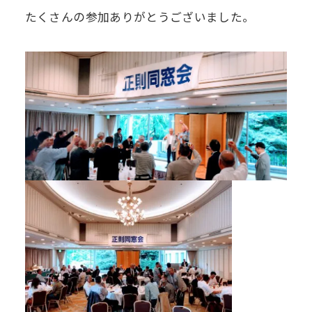
たくさんの参加ありがとうございました。
デジタル
パンフレット
卒業生の声
学院祭特設ページ
学費軽減・助成制度
同窓会
生活指導
生徒会・部活動
お問い合わせ
資料請求
PTA
アクセス
後援会