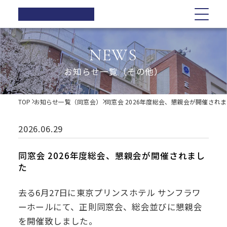
正則高等
学校
学校紹介
学校紹介
教育の特色
学校生活
入試情報
お知らせ一覧
NEWS
在校生の方へ
正則高等学校の3つの柱
教育の特色
正則高等学校の3つの柱
正則教育の全体図
年間行事
オープンスクール・学校説明会
お知らせ一覧（その他）
卒業生の方へ
校長ご挨拶
学習指導
募集要項
体育祭
各種証明書の発行
校長ご挨拶
正則教育の全体図
学校生活
歴史・伝統
Web出願について
教科紹介
学院祭
TOP
お知らせ一覧（同窓会）
同窓会 2026年度総会、懇親会が開催され
同窓会
制服紹介
入試Q&A
教育内容
学習旅行
施設紹介
学費軽減・助成制度
歴史・伝統
学習指導
年間行事
入試情報
進路指導
体験学習
2026.06.29
お問い合わせ
進路実績
学院祭特設ページ
制服紹介
オープンスクール・学校説明会
お知らせ一覧
教科紹介
体育祭
卒業生の声
生徒会・部活動
同窓会 2026年度総会、懇親会が開催されまし
生活指導
た
PTA
施設紹介
教育内容
募集要項
在校生の方へ
学院祭
後援会
去る6月27日に東京プリンスホテル サンフラワ
進路指導
Web出願について
卒業生の方へ
学習旅行
ーホールにて、正則同窓会、総会並びに懇親会
を開催致しました。
進路実績
入試Q&A
各種証明書の発行
体験学習