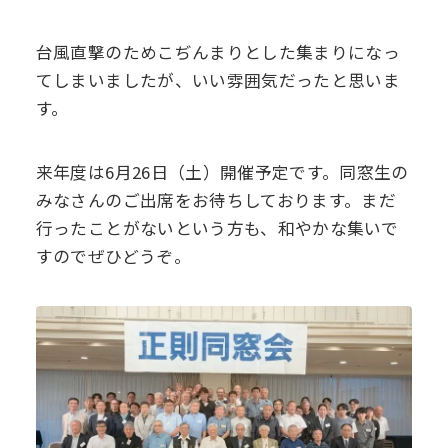
デジタル
パンフレット
卒業生の声
学院祭特設ページ
学費軽減・助成制度
同窓会
台風直撃のためこぢんまりとした集まりになっ
てしまいましたが、いい雰囲気だったと思いま
生活指導
生徒会・部活動
お問い合わせ
資料請求
す。
PTA
来年度は6月26日（土）開催予定です。同窓生の
アクセス
みなさんのご出席をお待ちしております。まだ
後援会
行ったことがないという方も、和やかな集いで
すのでぜひどうぞ。