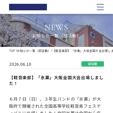
正則高等
学校
学校紹介
学校紹介
教育の特色
学校生活
入試情報
お知らせ一覧
NEWS
在校生の方へ
正則高等学校の3つの柱
教育の特色
正則高等学校の3つの柱
正則教育の全体図
年間行事
オープンスクール・学校説明会
お知らせ一覧（部活動）
卒業生の方へ
校長ご挨拶
学習指導
募集要項
体育祭
各種証明書の発行
校長ご挨拶
正則教育の全体図
学校生活
歴史・伝統
Web出願について
教科紹介
学院祭
TOP
お知らせ一覧（部活動）
【軽音楽部】「氷菓」大阪全国大会出場し
同窓会
制服紹介
入試Q&A
教育内容
学習旅行
施設紹介
学費軽減・助成制度
歴史・伝統
学習指導
年間行事
入試情報
進路指導
体験学習
2026.06.10
部活動
お問い合わせ
進路実績
学院祭特設ページ
制服紹介
オープンスクール・学校説明会
お知らせ一覧
教科紹介
体育祭
卒業生の声
生徒会・部活動
【軽音楽部】「氷菓」大阪全国大会出場しまし
生活指導
た！
PTA
施設紹介
教育内容
募集要項
在校生の方へ
学院祭
後援会
進路指導
Web出願について
卒業生の方へ
学習旅行
６月７日（日）、３年生バンドの「氷菓」が大
阪府で開催された全国高等学校軽音楽フェステ
進路実績
入試Q&A
各種証明書の発行
体験学習