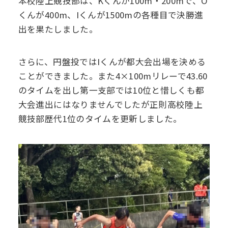
本校陸上競技部は、Kくんが100m・200mで、O
デジタル
パンフレット
くんが400m、Iくんが1500mの各種目で決勝進
卒業生の声
学院祭特設ページ
学費軽減・助成制度
同窓会
出を果たしました。
生活指導
生徒会・部活動
お問い合わせ
資料請求
さらに、円盤投ではIくんが都大会出場を決める
ことができました。また4×100mリレーで43.60
PTA
アクセス
のタイムを出し第一支部では10位と惜しくも都
後援会
大会進出にはなりませんでしたが正則高校陸上
競技部歴代1位のタイムを更新しました。