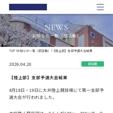
正則高等
学校
学校紹介
学校紹介
教育の特色
学校生活
入試情報
お知らせ一覧
NEWS
在校生の方へ
正則高等学校の3つの柱
教育の特色
正則高等学校の3つの柱
正則教育の全体図
年間行事
オープンスクール・学校説明会
お知らせ一覧（部活動）
卒業生の方へ
校長ご挨拶
学習指導
募集要項
体育祭
各種証明書の発行
校長ご挨拶
正則教育の全体図
学校生活
歴史・伝統
Web出願について
教科紹介
学院祭
TOP
お知らせ一覧（部活動）
【陸上部】支部予選大会結果
同窓会
制服紹介
入試Q&A
教育内容
学習旅行
施設紹介
学費軽減・助成制度
歴史・伝統
学習指導
年間行事
入試情報
進路指導
体験学習
2026.04.20
部活動
お問い合わせ
進路実績
学院祭特設ページ
制服紹介
オープンスクール・学校説明会
お知らせ一覧
教科紹介
体育祭
卒業生の声
生徒会・部活動
【陸上部】支部予選大会結果
生活指導
PTA
施設紹介
教育内容
募集要項
在校生の方へ
学院祭
4月18日・19日に大井陸上競技場にて第一支部予
後援会
選大会が行われました。
進路指導
Web出願について
卒業生の方へ
学習旅行
進路実績
入試Q&A
各種証明書の発行
体験学習