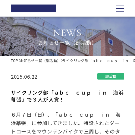
正則高等
学校
学校紹介
学校紹介
教育の特色
学校生活
入試情報
お知らせ一覧
NEWS
在校生の方へ
正則高等学校の3つの柱
教育の特色
正則高等学校の3つの柱
正則教育の全体図
年間行事
オープンスクール・学校説明会
お知らせ一覧（部活動）
卒業生の方へ
校長ご挨拶
学習指導
募集要項
体育祭
各種証明書の発行
校長ご挨拶
正則教育の全体図
学校生活
歴史・伝統
Web出願について
教科紹介
学院祭
TOP
お知らせ一覧（部活動）
サイクリング部「ａｂｃ ｃｕｐ ｉｎ 
同窓会
制服紹介
入試Q&A
教育内容
学習旅行
施設紹介
学費軽減・助成制度
歴史・伝統
学習指導
年間行事
入試情報
進路指導
体験学習
2015.06.22
部活動
お問い合わせ
進路実績
学院祭特設ページ
制服紹介
オープンスクール・学校説明会
お知らせ一覧
教科紹介
体育祭
卒業生の声
生徒会・部活動
サイクリング部「ａｂｃ ｃｕｐ ｉｎ 海浜
生活指導
幕張」で３人が入賞！
PTA
施設紹介
教育内容
募集要項
在校生の方へ
学院祭
後援会
６月７日（日）、「ａｂｃ ｃｕｐ ｉｎ 海
進路指導
Web出願について
卒業生の方へ
学習旅行
浜幕張」に参加してきました。特設されたダー
トコースをマウンテンバイクで三周し、そのタ
進路実績
入試Q&A
各種証明書の発行
体験学習