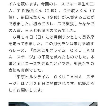
イムを競います。今回のレースでは一年生の三
デジタル
パンフレット
人、宇 賀隆貴くん（２位）、金子峻大くん（７
卒業生の声
学院祭特設ページ
学費軽減・助成制度
同窓会
位）、前田元気くん（９位）が入賞することが
生活指導
生徒会・部活動
お問い合わせ
できました。初めてのレースで緊張したなかで
資料請求
の入賞、三人とも満面の笑みでした。
PTA
６月１４日（日）には月例ランとして奥多摩
アクセス
を走ってきました。この月例ランは来月参加す
後援会
るレース、「東京ヒルクライム ＯＫＵＴＡＭ
Ａ ステージ」の下見を兼ねたものでした。本
番と同じコースを走ることができ、部員たちの
表情も真剣でした。
「東京ヒルクライム ＯＫＵＴＡＭＡ ステ
ージ」は７月２６日に開催されます。応援よろ
しくお願いします。