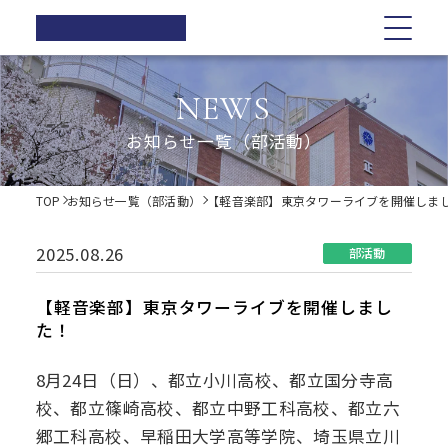
正則高等
学校
学校紹介
学校紹介
教育の特色
学校生活
入試情報
お知らせ一覧
NEWS
在校生の方へ
正則高等学校の3つの柱
教育の特色
正則高等学校の3つの柱
正則教育の全体図
年間行事
オープンスクール・学校説明会
お知らせ一覧（部活動）
卒業生の方へ
校長ご挨拶
学習指導
募集要項
体育祭
各種証明書の発行
校長ご挨拶
正則教育の全体図
学校生活
歴史・伝統
Web出願について
教科紹介
学院祭
TOP
お知らせ一覧（部活動）
【軽音楽部】東京タワーライブを開催しま
同窓会
制服紹介
入試Q&A
教育内容
学習旅行
施設紹介
学費軽減・助成制度
歴史・伝統
学習指導
年間行事
入試情報
進路指導
体験学習
2025.08.26
部活動
お問い合わせ
進路実績
学院祭特設ページ
制服紹介
オープンスクール・学校説明会
お知らせ一覧
教科紹介
体育祭
卒業生の声
生徒会・部活動
【軽音楽部】東京タワーライブを開催しまし
生活指導
た！
PTA
施設紹介
教育内容
募集要項
在校生の方へ
学院祭
後援会
8月24日（日）、都立小川高校、都立国分寺高
進路指導
Web出願について
卒業生の方へ
学習旅行
校、都立篠崎高校、都立中野工科高校、都立六
郷工科高校、早稲田大学高等学院、埼玉県立川
進路実績
入試Q&A
各種証明書の発行
体験学習