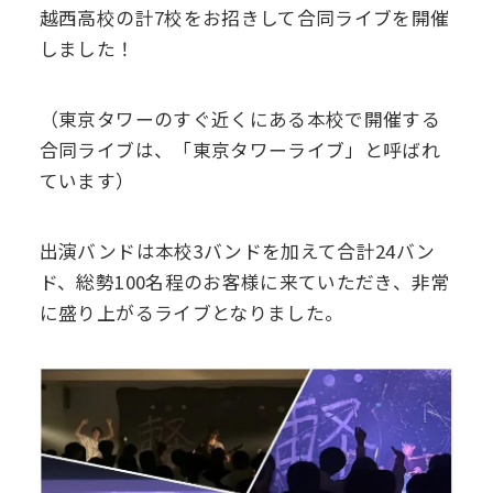
越西高校の計7校をお招きして合同ライブを開催
デジタル
パンフレット
しました！
卒業生の声
学院祭特設ページ
学費軽減・助成制度
同窓会
生活指導
生徒会・部活動
お問い合わせ
資料請求
（東京タワーのすぐ近くにある本校で開催する
合同ライブは、「東京タワーライブ」と呼ばれ
PTA
ています）
アクセス
後援会
出演バンドは本校3バンドを加えて合計24バン
ド、総勢100名程のお客様に来ていただき、非常
に盛り上がるライブとなりました。