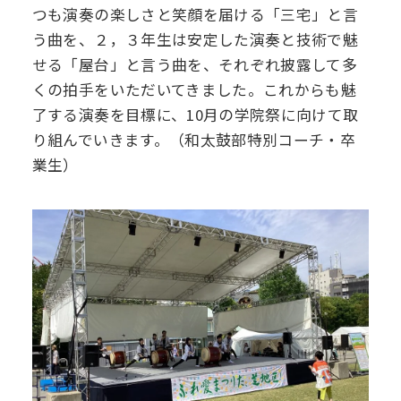
つも演奏の楽しさと笑顔を届ける「三宅」と言
デジタル
パンフレット
う曲を、２，３年生は安定した演奏と技術で魅
卒業生の声
学院祭特設ページ
学費軽減・助成制度
同窓会
せる「屋台」と言う曲を、それぞれ披露して多
生活指導
生徒会・部活動
お問い合わせ
くの拍手をいただいてきました。これからも魅
資料請求
了する演奏を目標に、10月の学院祭に向けて取
PTA
り組んでいきます。（和太鼓部特別コーチ・卒
アクセス
業生）
後援会