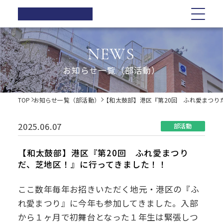
正則高等
学校
学校紹介
学校紹介
教育の特色
学校生活
入試情報
お知らせ一覧
NEWS
在校生の方へ
正則高等学校の3つの柱
教育の特色
正則高等学校の3つの柱
正則教育の全体図
年間行事
オープンスクール・学校説明会
お知らせ一覧（部活動）
卒業生の方へ
校長ご挨拶
学習指導
募集要項
体育祭
各種証明書の発行
校長ご挨拶
正則教育の全体図
学校生活
歴史・伝統
Web出願について
教科紹介
学院祭
TOP
お知らせ一覧（部活動）
【和太鼓部】港区『第20回 ふれ愛まつり
同窓会
制服紹介
入試Q&A
教育内容
学習旅行
施設紹介
学費軽減・助成制度
歴史・伝統
学習指導
年間行事
入試情報
進路指導
体験学習
2025.06.07
部活動
お問い合わせ
進路実績
学院祭特設ページ
制服紹介
オープンスクール・学校説明会
お知らせ一覧
教科紹介
体育祭
卒業生の声
生徒会・部活動
【和太鼓部】港区『第20回 ふれ愛まつり
生活指導
だ、芝地区！』に行ってきました！！
PTA
施設紹介
教育内容
募集要項
在校生の方へ
学院祭
後援会
ここ数年毎年お招きいただく地元・港区の『ふ
進路指導
Web出願について
卒業生の方へ
学習旅行
れ愛まつり』に今年も参加してきました。入部
から１ヶ月で初舞台となった１年生は緊張しつ
進路実績
入試Q&A
各種証明書の発行
体験学習