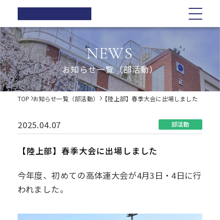
正則高等
学校
学校紹介
学校紹介
教育の特色
学校生活
入試情報
お知らせ一覧
NEWS
在校生の方へ
正則高等学校の3つの柱
教育の特色
正則高等学校の3つの柱
正則教育の全体図
年間行事
オープンスクール・学校説明会
お知らせ一覧（部活動）
卒業生の方へ
校長ご挨拶
学習指導
募集要項
体育祭
各種証明書の発行
校長ご挨拶
正則教育の全体図
学校生活
歴史・伝統
Web出願について
教科紹介
学院祭
TOP
お知らせ一覧（部活動）
【陸上部】春季大会に出場しました
同窓会
制服紹介
入試Q&A
教育内容
学習旅行
施設紹介
学費軽減・助成制度
歴史・伝統
学習指導
年間行事
入試情報
進路指導
体験学習
2025.04.07
部活動
お問い合わせ
進路実績
学院祭特設ページ
制服紹介
オープンスクール・学校説明会
お知らせ一覧
教科紹介
体育祭
卒業生の声
生徒会・部活動
【陸上部】春季大会に出場しました
生活指導
PTA
施設紹介
教育内容
募集要項
在校生の方へ
学院祭
今年度、初めての高体連大会が4月3日・4日に行
後援会
われました。
進路指導
Web出願について
卒業生の方へ
学習旅行
進路実績
入試Q&A
各種証明書の発行
体験学習