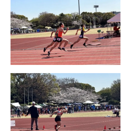
デジタル
パンフレット
卒業生の声
学院祭特設ページ
学費軽減・助成制度
同窓会
生活指導
生徒会・部活動
お問い合わせ
資料請求
PTA
アクセス
後援会