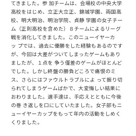
てきました。参
加チームは、会場校の中央大学
高校をはじめ、立正大立正、錦城学園、両国高
校、明大明治、明治学院、貞静
学園の女子チー
ム（正則高校を含めた）８チームによるリーグ
戦を消化してきました。このニューイヤーカ
ッ
プでは、過去に優勝をした経験もあるのです
が、今回は大差がついてしまったゲームもあり
ましたが、１点を
争う僅差のゲームがほとんど
でした。しかし終盤の勝負どころで痛恨のミ
ス、さらにはファウルトラブルによ
って振り切
られてしまうゲームばかで、大変悔しい結果に
おわりました。選手達は、手応えとともに今後
の巻
き返しを口にしていたました。女子部もニ
ューイヤーカップをもって年内の活動をしめく
くりました。