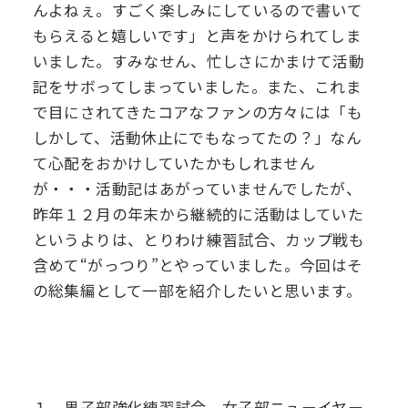
んよねぇ。すごく楽しみにしているので書いて
デジタル
パンフレット
もらえると嬉しいです」と声をかけられてしま
卒業生の声
学院祭特設ページ
学費軽減・助成制度
同窓会
いました。すみなせん、忙しさにかまけて活動
記をサボってしまっていました。また、これま
生活指導
生徒会・部活動
お問い合わせ
資料請求
で目にされてきたコアなファンの方々には「も
しかして、活動休止にでもなってたの？」なん
PTA
アクセス
て心配をおかけして
いたかもしれません
後援会
が・・・活動記はあがっていませんでしたが、
昨年１２月の年末から継続的に活動はしていた
というよりは、とりわけ練習試合、カップ戦も
含めて“がっつり”とやっていました。今回はそ
の総集編として一部を紹介したいと思います。
１、男子部強化練習試合、女子部ニューイヤー