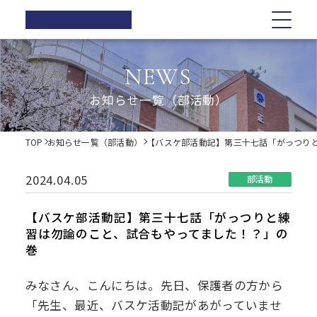
正則高等
学校
学校紹介
学校紹介
教育の特色
学校生活
入試情報
お知らせ一覧
NEWS
在校生の方へ
正則高等学校の3つの柱
教育の特色
正則高等学校の3つの柱
正則教育の全体図
年間行事
オープンスクール・学校説明会
お知らせ一覧（部活動）
卒業生の方へ
校長ご挨拶
学習指導
募集要項
体育祭
各種証明書の発行
校長ご挨拶
正則教育の全体図
学校生活
歴史・伝統
Web出願について
教科紹介
学院祭
TOP
お知らせ一覧（部活動）
【バスケ部活動記】第三十七話「がっつり
同窓会
制服紹介
入試Q&A
教育内容
学習旅行
施設紹介
学費軽減・助成制度
歴史・伝統
学習指導
年間行事
入試情報
進路指導
体験学習
2024.04.05
部活動
お問い合わせ
進路実績
学院祭特設ページ
制服紹介
オープンスクール・学校説明会
お知らせ一覧
教科紹介
体育祭
卒業生の声
生徒会・部活動
【バスケ部活動記】第三十七話「がっつりと練
生活指導
習は勿論のこと、試合もやってました！？」の
PTA
施設紹介
教育内容
募集要項
在校生の方へ
学院祭
巻
後援会
進路指導
Web出願について
卒業生の方へ
学習旅行
みなさん、こんにちは。先日、保護者の方から
「先生、最近、バスケ活動記があがっていませ
進路実績
入試Q&A
各種証明書の発行
体験学習