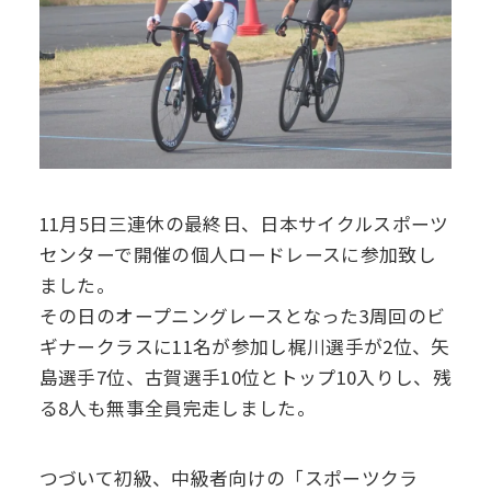
デジタル
パンフレット
卒業生の声
学院祭特設ページ
学費軽減・助成制度
同窓会
生活指導
生徒会・部活動
お問い合わせ
資料請求
PTA
アクセス
11月5日三連休の最終日、日本サイクルスポーツ
後援会
センターで開催の個人ロードレースに参加致し
ました。
その日のオープニングレースとなった3周回のビ
ギナークラスに11名が参加し梶川選手が2位、矢
島選手7位、古賀選手10位とトップ10入りし、残
る8人も無事全員完走しました。
つづいて初級、中級者向けの「スポーツクラ