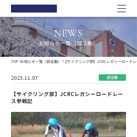
正則高等
学校
学校紹介
学校紹介
教育の特色
学校生活
入試情報
お知らせ一覧
NEWS
在校生の方へ
正則高等学校の3つの柱
教育の特色
正則高等学校の3つの柱
正則教育の全体図
年間行事
オープンスクール・学校説明会
お知らせ一覧（部活動）
卒業生の方へ
校長ご挨拶
学習指導
募集要項
体育祭
各種証明書の発行
校長ご挨拶
正則教育の全体図
学校生活
歴史・伝統
Web出願について
教科紹介
学院祭
TOP
お知らせ一覧（部活動）
【サイクリング部】JCRCレガシーロード
同窓会
制服紹介
入試Q&A
教育内容
学習旅行
施設紹介
学費軽減・助成制度
歴史・伝統
学習指導
年間行事
入試情報
進路指導
体験学習
2023.11.07
部活動
お問い合わせ
進路実績
学院祭特設ページ
制服紹介
オープンスクール・学校説明会
お知らせ一覧
教科紹介
体育祭
卒業生の声
生徒会・部活動
【サイクリング部】JCRCレガシーロードレー
生活指導
ス参戦記
PTA
施設紹介
教育内容
募集要項
在校生の方へ
学院祭
後援会
進路指導
Web出願について
卒業生の方へ
学習旅行
進路実績
入試Q&A
各種証明書の発行
体験学習