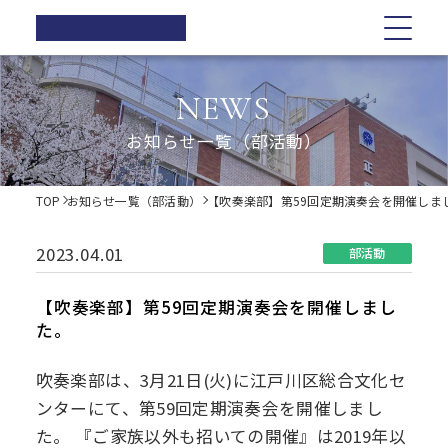
正則高等
学校
学校紹介
学校紹介
教育の特色
学校生活
入試情報
お知らせ一覧
NEWS
在校生の方へ
正則高等学校の3つの柱
教育の特色
正則高等学校の3つの柱
正則教育の全体図
年間行事
オープンスクール・学校説明会
お知らせ一覧（部活動）
卒業生の方へ
校長ご挨拶
学習指導
募集要項
体育祭
各種証明書の発行
校長ご挨拶
正則教育の全体図
学校生活
歴史・伝統
Web出願について
教科紹介
学院祭
TOP
お知らせ一覧（部活動）
【吹奏楽部】第59回定期演奏会を開催しま
同窓会
制服紹介
入試Q&A
教育内容
学習旅行
施設紹介
学費軽減・助成制度
歴史・伝統
学習指導
年間行事
入試情報
進路指導
体験学習
2023.04.01
部活動
お問い合わせ
進路実績
学院祭特設ページ
制服紹介
オープンスクール・学校説明会
お知らせ一覧
教科紹介
体育祭
卒業生の声
生徒会・部活動
【吹奏楽部】第59回定期演奏会を開催しまし
生活指導
た。
PTA
施設紹介
教育内容
募集要項
在校生の方へ
学院祭
後援会
吹奏楽部は、3月21日(火)に江戸川区総合文化セ
進路指導
Web出願について
卒業生の方へ
学習旅行
ンターにて、第59回定期演奏会を開催しまし
た。 『ご家族以外も招いての開催』は2019年以
進路実績
入試Q&A
各種証明書の発行
体験学習