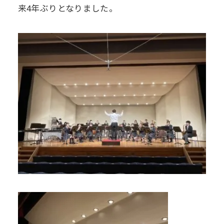
来4年ぶりとなりました。
デジタル
パンフレット
卒業生の声
学院祭特設ページ
学費軽減・助成制度
同窓会
生活指導
生徒会・部活動
お問い合わせ
資料請求
PTA
アクセス
後援会