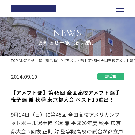
正則高等
学校
学校紹介
学校紹介
教育の特色
学校生活
入試情報
お知らせ一覧
NEWS
在校生の方へ
正則高等学校の3つの柱
教育の特色
正則高等学校の3つの柱
正則教育の全体図
年間行事
オープンスクール・学校説明会
お知らせ一覧（部活動）
卒業生の方へ
校長ご挨拶
学習指導
募集要項
体育祭
各種証明書の発行
校長ご挨拶
正則教育の全体図
学校生活
歴史・伝統
Web出願について
教科紹介
学院祭
TOP
お知らせ一覧（部活動）
【アメフト部】第45回 全国高校アメフト選手
同窓会
制服紹介
入試Q&A
教育内容
学習旅行
施設紹介
学費軽減・助成制度
歴史・伝統
学習指導
年間行事
入試情報
進路指導
体験学習
2014.09.19
部活動
お問い合わせ
進路実績
学院祭特設ページ
制服紹介
オープンスクール・学校説明会
お知らせ一覧
教科紹介
体育祭
卒業生の声
生徒会・部活動
【アメフト部】第45回 全国高校アメフト選手
生活指導
権予選 兼 秋季 東京都大会 ベスト16進出！
PTA
施設紹介
教育内容
募集要項
在校生の方へ
学院祭
後援会
9月14日（日）に第45回 全国高校アメリカンフ
進路指導
Web出願について
卒業生の方へ
学習旅行
ットボール選手権予選 兼 平成26年度 秋季 東京
都大会 2回戦 正則 対 聖学院高校の試合が都立戸
進路実績
入試Q&A
各種証明書の発行
体験学習