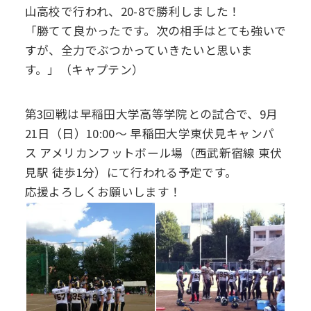
山高校で行われ、20-8で勝利しました！
デジタル
パンフレット
「勝てて良かったです。次の相手はとても強いで
卒業生の声
学院祭特設ページ
学費軽減・助成制度
同窓会
すが、全力でぶつかっていきたいと思いま
生活指導
生徒会・部活動
お問い合わせ
す。」（キャプテン）
資料請求
PTA
第3回戦は早稲田大学高等学院との試合で、9月
アクセス
21日（日）10:00～ 早稲田大学東伏見キャンパ
後援会
ス アメリカンフットボール場（西武新宿線 東伏
見駅 徒歩1分）にて行われる予定です。
応援よろしくお願いします！