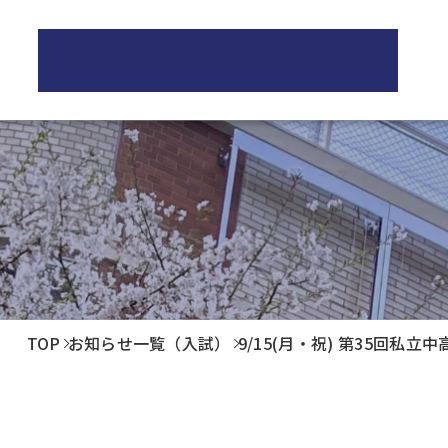
正則高等学校
学校紹介
教育
正則高等学校の3つの柱
正
校長ご挨拶
学
歴史・伝統
制服紹介
教
施設紹介
進
TOP
お知らせ一覧（入試）
9/15(月・祝) 第35回私
進
卒
生
PT
後