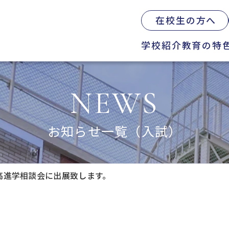
在校生の方へ
学校紹介
教育の特
の特色
学校生活
入試情報
NEWS
則教育の全体図
年間行事
オープンスクール
習指導
募集要項
体育祭
お知らせ一覧（入試）
Web出願について
教科紹介
学院祭
入試Q&A
育内容
学習旅行
学費軽減・助成制
路指導
体験学習
お問い合わせ
立中高進学相談会に出展致します。
路実績
学院祭特設ページ
業生の声
生徒会・部活動
活指導
A
援会