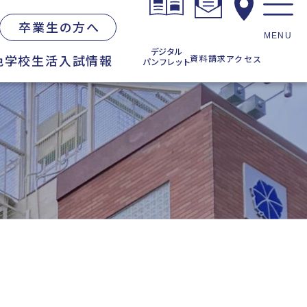
卒業生の方へ
MENU
デジタル
色
学校生活
入試情報
資料請求
アクセス
パンフレット
お知らせ一覧
在校生の方へ
・学校説明会
卒業生の方へ
各種証明書の発行
同窓会
度